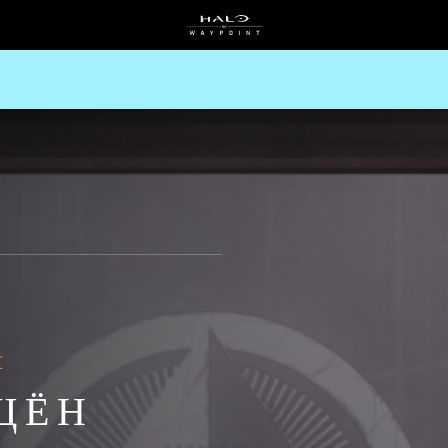
E
ЩЁН