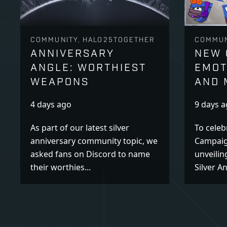
COMMUNITY, HALO25TOGETHER
COMMUN
ANNIVERSARY
NEW 
ANGLE: WORTHIEST
EMOT
WEAPONS
AND 
4 days ago
9 days 
As part of our latest silver
To celeb
anniversary community topic, we
Campaig
asked fans on Discord to name
unveilin
their worthies...
Silver An