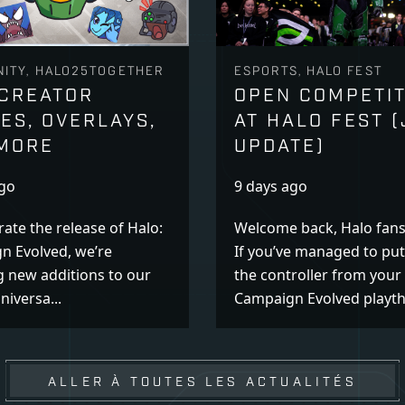
ITY, HALO25TOGETHER
ESPORTS, HALO FEST
CREATOR
OPEN COMPETIT
ES, OVERLAYS,
AT HALO FEST (
MORE
UPDATE)
ago
9 days ago
rate the release of Halo:
Welcome back, Halo fans
n Evolved, we’re
If you’ve managed to pu
g new additions to our
the controller from your
niversa...
Campaign Evolved playthr
ALLER À TOUTES LES ACTUALITÉS