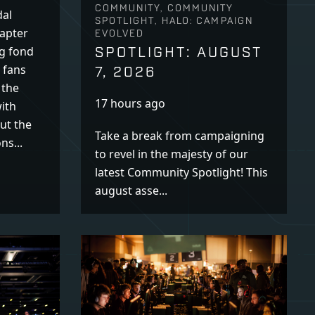
COMMUNITY, COMMUNITY
dal
SPOTLIGHT, HALO: CAMPAIGN
hapter
EVOLVED
SPOTLIGHT: AUGUST
ng fond
 fans
7, 2026
 the
17 hours ago
ith
ut the
Take a break from campaigning
ns...
to revel in the majesty of our
latest Community Spotlight! This
august asse...