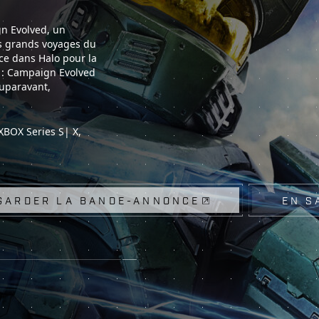
gn Evolved, un
s grands voyages du
ce dans Halo pour la
o : Campaign Evolved
auparavant,
XBOX Series S| X,
GARDER LA BANDE-ANNONCE
EN S