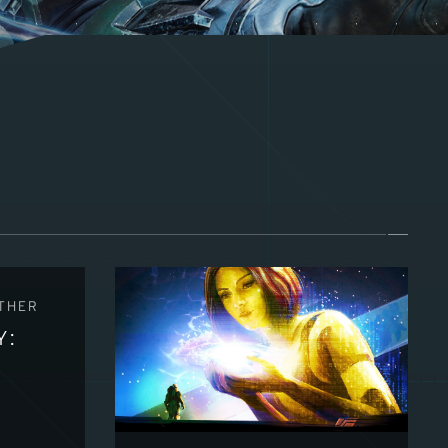
THER
Y: