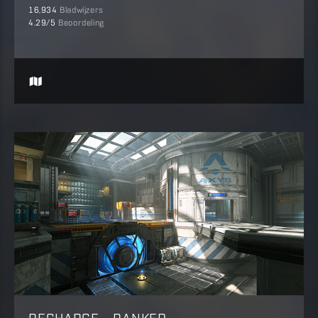
16,934
Bladwijzers
4.29
/5
Beoordeling
RECHARGE - RANKED