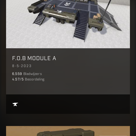
F.O.B MODULE A
8-5-2023
6,559
Bladwijzers
4.57
/5
Beoordeling