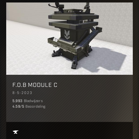
F.O.B MODULE C
8-5-2023
5,993
Bladwijzers
4.59
/5
Beoordeling