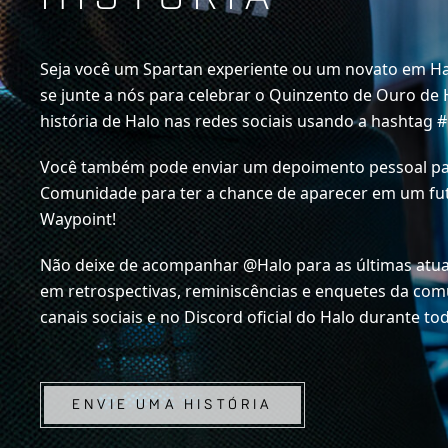
Seja você um Spartan experiente ou um novato em H
se junte a nós para celebrar o Quinzento de Ouro de
história de Halo nas redes sociais usando a hashtag 
Você também pode enviar um depoimento pessoal pa
Comunidade para ter a chance de aparecer em um fu
Waypoint!
Não deixe de acompanhar @Halo para as últimas atual
em retrospectivas, reminiscências e enquetes da co
canais sociais e no Discord oficial do Halo durante to
ENVIE UMA HISTÓRIA