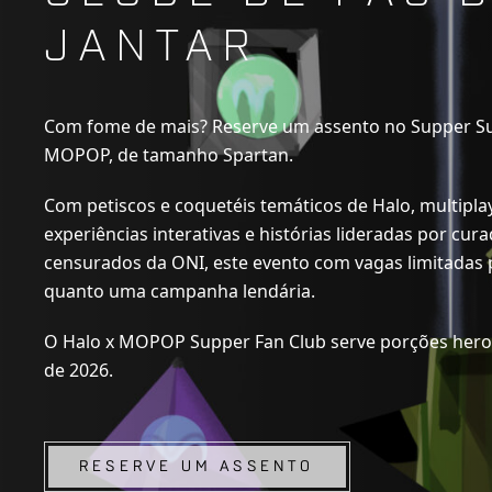
JANTAR
Com fome de mais? Reserve um assento no Supper Su
MOPOP, de tamanho Spartan.
Com petiscos e coquetéis temáticos de Halo, multipla
experiências interativas e histórias lideradas por cu
censurados da ONI, este evento com vagas limitadas
quanto uma campanha lendária.
O Halo x MOPOP Supper Fan Club serve porções her
de 2026.
RESERVE UM ASSENTO