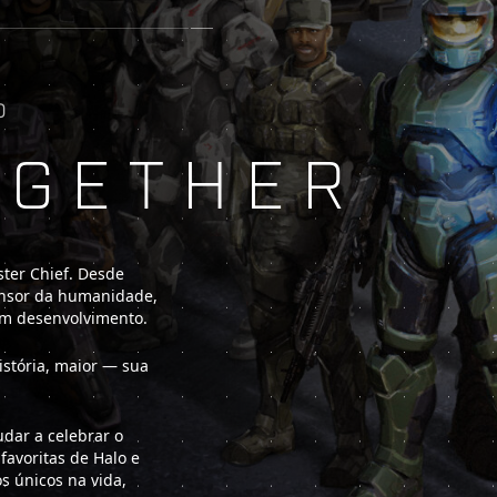
O
OGETHER
ter Chief. Desde
ensor da humanidade,
em desenvolvimento.
istória, maior — sua
dar a celebrar o
avoritas de Halo e
s únicos na vida,