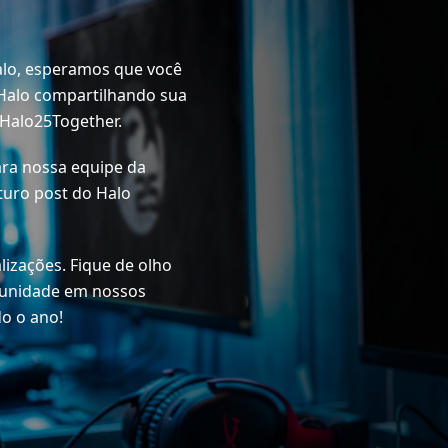
alo, esperamos que você
 Halo compartilhando sua
#Halo25Together.
ra nossa equipe da
turo post do Halo
izações. Fique de olho
munidade em nossos
do o ano!