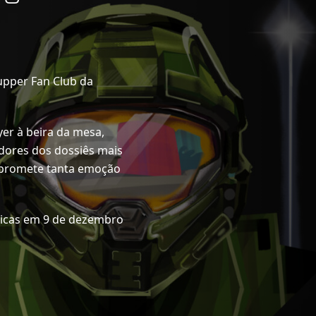
pper Fan Club da
yer à beira da mesa,
radores dos dossiês mais
 promete tanta emoção
oicas em 9 de dezembro