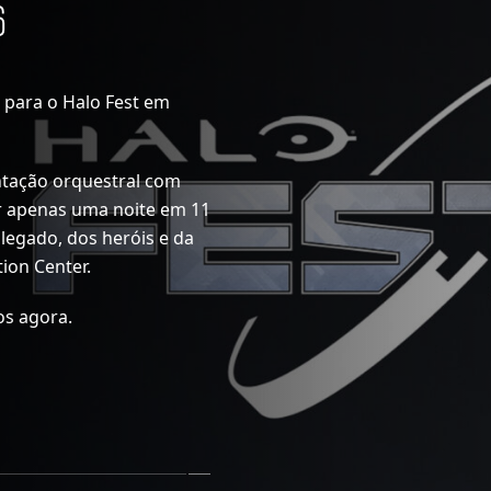
6
, para o Halo Fest em
ntação orquestral com
or apenas uma noite em 11
legado, dos heróis e da
ion Center.
os agora.