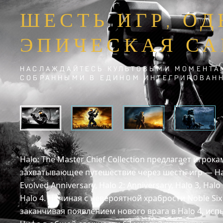
ШЕСТЬ ИГР, О
ЭПИЧЕСКАЯ СА
НАСЛАЖДАЙТЕСЬ КУЛЬТОВЫМИ МОМЕНТАМ
СОБРАННЫМИ В ЕДИНОМ ИНТЕГРИРОВАН
Halo: The Master Chief Collection предлагает игрок
захватывающее путешествие через шесть игр — Hal
Evolved Anniversary, Halo 2: Anniversary, Halo 3, Ha
Halo 4. Начиная с невероятной храбрости Noble Six 
заканчивая появлением нового врага в Halo 4, исп