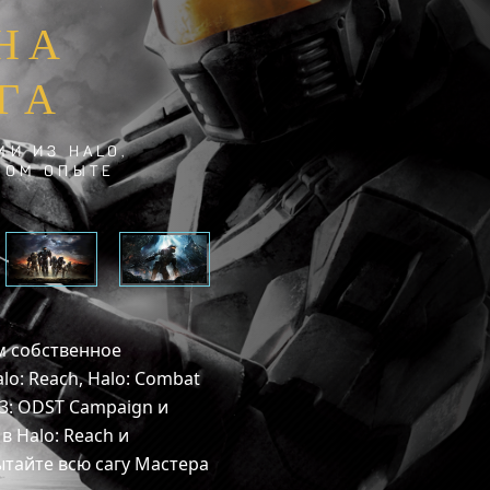
ДНА
ГА
И ИЗ HALO,
НОМ ОПЫТЕ
ам собственное
o: Reach, Halo: Combat
lo 3: ODST Campaign и
в Halo: Reach и
ытайте всю сагу Мастера